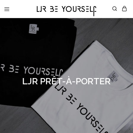
LJR
Be
Yourself
LJR PRÊT-À-PORTER