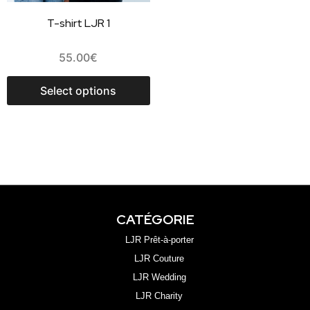
T-shirt LJR 1
55.00
€
Select options
CATÉGORIE
LJR Prêt-à-porter
LJR Couture
LJR Wedding
LJR Charity