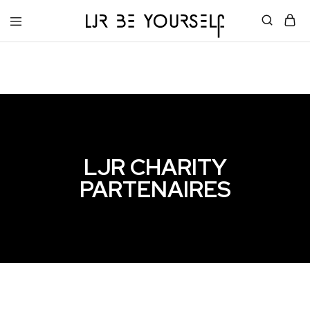
LJR
Be
Yourself
LJR CHARITY
PARTENAIRES