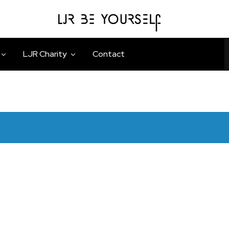
LJR
Be
Yourself
LJR Charity
Contact