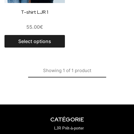
T-shirt LJR 1
55.00
€
Select options
Showing
1
of
1
product
CATÉGORIE
LJR Prêt-à-porter