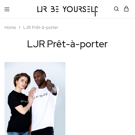
LJR
Home
LJR Prêt-à-porter
Be
Yourself
LJR Prêt-à-porter